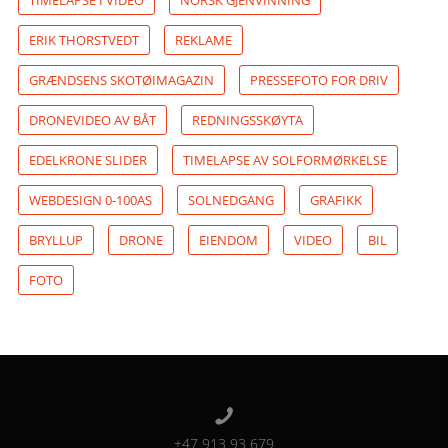
ERIK THORSTVEDT
REKLAME
GRÆNDSENS SKOTØIMAGAZIN
PRESSEFOTO FOR DRIV
DRONEVIDEO AV BÅT
REDNINGSSKØYTA
EDELKRONE SLIDER
TIMELAPSE AV SOLFORMØRKELSE
WEBDESIGN 0-100AS
SOLNEDGANG
GRAFIKK
BRYLLUP
DRONE
EIENDOM
VIDEO
BIL
FOTO
+47 913 93 679