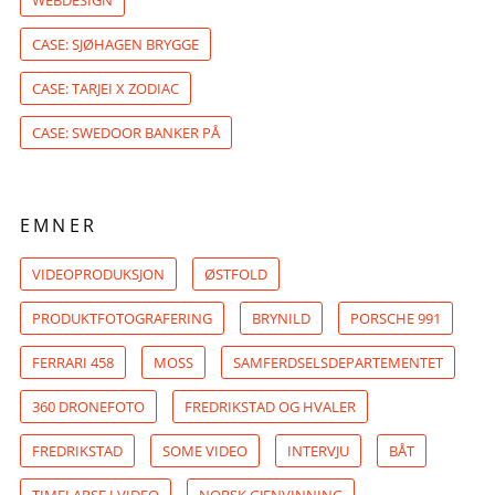
CASE: SJØHAGEN BRYGGE
CASE: TARJEI X ZODIAC
CASE: SWEDOOR BANKER PÅ
EMNER
VIDEOPRODUKSJON
ØSTFOLD
PRODUKTFOTOGRAFERING
BRYNILD
PORSCHE 991
FERRARI 458
MOSS
SAMFERDSELSDEPARTEMENTET
360 DRONEFOTO
FREDRIKSTAD OG HVALER
FREDRIKSTAD
SOME VIDEO
INTERVJU
BÅT
TIMELAPSE I VIDEO
NORSK GJENVINNING