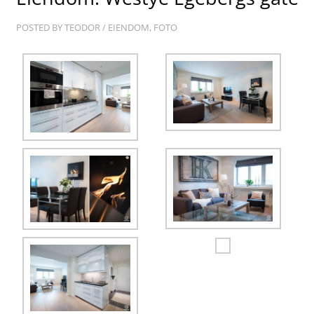
POSTED BY
TEODOR
/
EIENDOM
,
FOTO