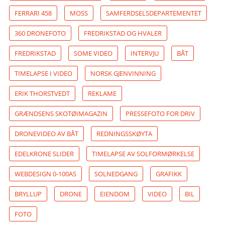
FERRARI 458
MOSS
SAMFERDSELSDEPARTEMENTET
360 DRONEFOTO
FREDRIKSTAD OG HVALER
FREDRIKSTAD
SOME VIDEO
INTERVJU
BÅT
TIMELAPSE I VIDEO
NORSK GJENVINNING
ERIK THORSTVEDT
REKLAME
GRÆNDSENS SKOTØIMAGAZIN
PRESSEFOTO FOR DRIV
DRONEVIDEO AV BÅT
REDNINGSSKØYTA
EDELKRONE SLIDER
TIMELAPSE AV SOLFORMØRKELSE
WEBDESIGN 0-100AS
SOLNEDGANG
GRAFIKK
BRYLLUP
DRONE
EIENDOM
VIDEO
BIL
FOTO