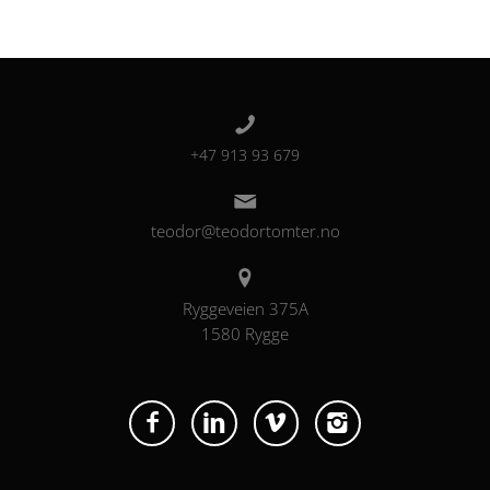
+47 913 93 679
teodor@teodortomter.no
Ryggeveien 375A
1580 Rygge