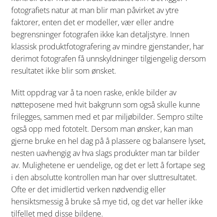
fotografiets natur at man blir man påvirket av ytre
faktorer, enten det er modeller, vær eller andre
begrensninger fotografen ikke kan detaljstyre. Innen
klassisk produktfotografering av mindre gjenstander, har
derimot fotografen få unnskyldninger tilgjengelig dersom
resultatet ikke blir som ønsket.
Mitt oppdrag var å ta noen raske, enkle bilder av
nøtteposene med hvit bakgrunn som også skulle kunne
frilegges, sammen med et par miljøbilder. Sempro stilte
også opp med fototelt. Dersom man ønsker, kan man
gjerne bruke en hel dag på å plassere og balansere lyset,
nesten uavhengig av hva slags produkter man tar bilder
av. Mulighetene er uendelige, og det er lett å fortape seg
i den absolutte kontrollen man har over sluttresultatet.
Ofte er det imidlertid verken nødvendig eller
hensiktsmessig å bruke så mye tid, og det var heller ikke
tilfellet med disse bildene.