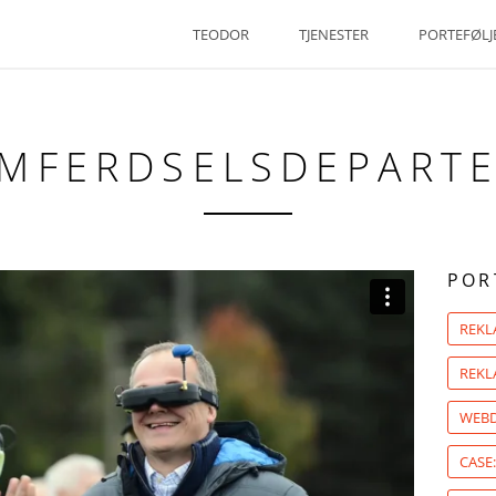
TEODOR
TJENESTER
PORTEFØLJ
AMFERDSELSDEPART
POR
REK
REKL
WEBD
CASE