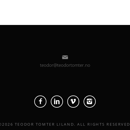
teodor@teodortomter.no
©2026 TEODOR TOMTER LILAND. ALL RIGHTS RESERVED