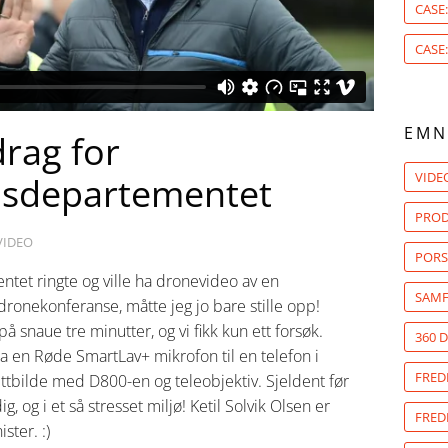
CASE:
CASE
EMN
rag for
VIDE
lsdepartementet
PROD
VIDEO
PORS
et ringte og ville ha dronevideo av en
SAMF
ronekonferanse, måtte jeg jo bare stille opp!
på snaue tre minutter, og vi fikk kun ett forsøk.
360 
ia en Røde SmartLav+ mikrofon til en telefon i
FRED
ttbilde med D800-en og teleobjektiv. Sjeldent før
g, og i et så stresset miljø! Ketil Solvik Olsen er
FRED
ster. :)