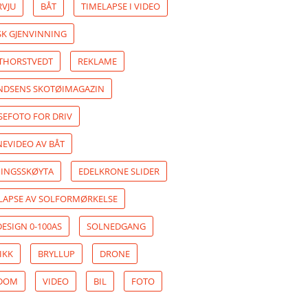
RVJU
BÅT
TIMELAPSE I VIDEO
K GJENVINNING
 THORSTVEDT
REKLAME
DSENS SKOTØIMAGAZIN
SEFOTO FOR DRIV
EVIDEO AV BÅT
INGSSKØYTA
EDELKRONE SLIDER
LAPSE AV SOLFORMØRKELSE
ESIGN 0-100AS
SOLNEDGANG
IKK
BRYLLUP
DRONE
NDOM
VIDEO
BIL
FOTO