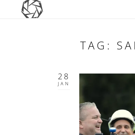
TAG: S
28
JAN