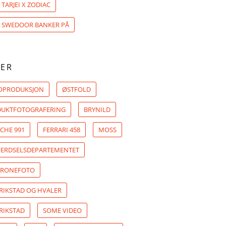
 TARJEI X ZODIAC
: SWEDOOR BANKER PÅ
ER
OPRODUKSJON
ØSTFOLD
UKTFOTOGRAFERING
BRYNILD
CHE 991
FERRARI 458
MOSS
ERDSELSDEPARTEMENTET
DRONEFOTO
RIKSTAD OG HVALER
RIKSTAD
SOME VIDEO