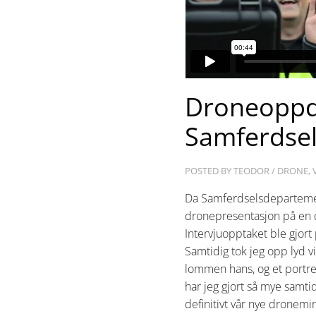
Droneoppd
Samferdse
POSTED BY
TEODOR
/
DRONE
,
Da Samferdselsdepartement
dronepresentasjon på en d
Intervjuopptaket ble gjort 
Samtidig tok jeg opp lyd v
lommen hans, og et portre
har jeg gjort så mye samtidi
definitivt vår nye dronemini