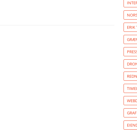
INTE
NORS
ERIK
GRÆN
PRES
DRON
REDN
TIME
WEBD
GRAF
EIE