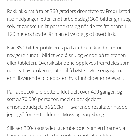
Rakk akkurat å ta et 360-graders dronefoto av Fredrikstad
i solnedgangen etter endt arbeidsdag! 360-bilder gir i seg
selv et ganske unikt perspektiv, og når de tas fra drone i
120 meters høyde får man et veldig godt overblikk.
Når 360-bilder publiseres på Facebook, kan brukerne
navigere rundt i bildet ved å snu og vende på telefonen
eller tableten. Oversiktsbildene oppleves fremdeles som
noe nytt av brukerne, later til å høste større engasjement
enn tilsvarende bildeposter, hvis innholdet er relevant.
På Facebook ble dette bildet delt over 400 ganger, og
sett av 70 000 personer, med et beskjedent
annonsebudsjett på 200kr. Tilsvarende resultater hadde
jeg også for 360-bildene i Moss og Sarpsborg.
Slik ser 360-fotografiet ut, embeddet som en iframe via
Lapentor, med ekstra hotspots og innlagte bilder: