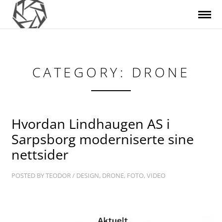
CATEGORY: DRONE
Hvordan Lindhaugen AS i
Sarpsborg moderniserte sine
nettsider
POSTED BY
TEODOR
/
DESIGN
,
DRONE
,
FOTO
,
VIDEO