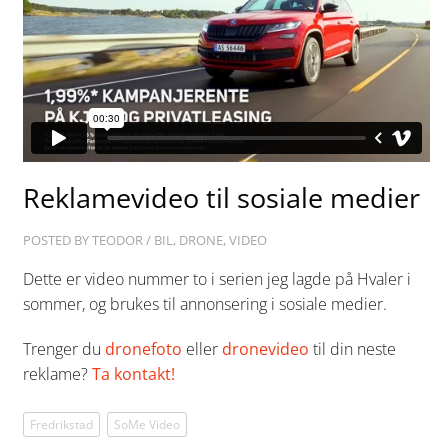
Reklamevideo til sosiale medier
POSTED BY
TEODOR
/
BIL
,
DRONE
,
VIDEO
Dette er video nummer to i serien jeg lagde på Hvaler i
sommer, og brukes til annonsering i sosiale medier.
Trenger du
dronefoto
eller
dronevideo
til din neste
reklame?
Ta kontakt!
Fredrikstad
SoMe Video