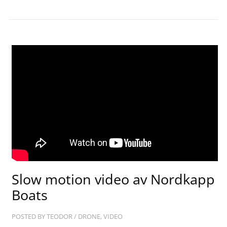
Slow motion video av Nordkapp
Boats
POSTED BY
TEODOR
/
DRONE
,
VIDEO