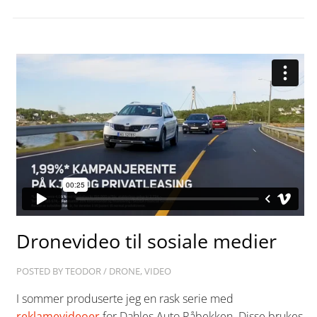
Dronevideo til sosiale medier
POSTED BY
TEODOR
/
DRONE
,
VIDEO
I sommer produserte jeg en rask serie med
reklamevideoer
for Dahles Auto Råbekken. Disse brukes