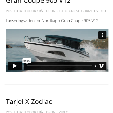
Gran Coupe 905 V12
POSTED BY
TEODOR
/
BÅT
,
DRONE
,
FOTO
,
UNCATEGORIZED
,
VIDEO
Lanseringsvideo for Nordkapp Gran Coupe 905 V12.
Tarjei X Zodiac
POSTED BY
TEODOR
/
BÅT
,
DRONE
,
VIDEO