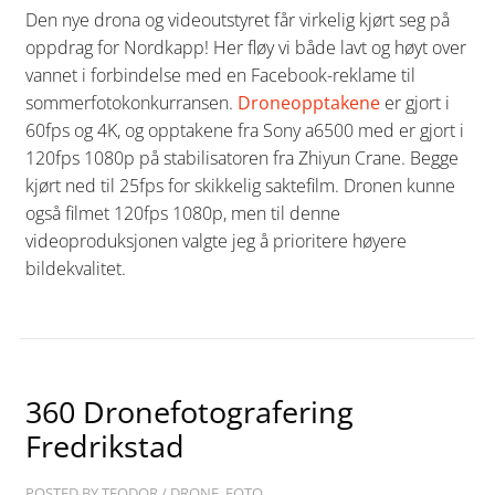
Den nye drona og videoutstyret får virkelig kjørt seg på
oppdrag for Nordkapp! Her fløy vi både lavt og høyt over
vannet i forbindelse med en Facebook-reklame til
sommerfotokonkurransen.
Droneopptakene
er gjort i
60fps og 4K, og opptakene fra Sony a6500 med er gjort i
120fps 1080p på stabilisatoren fra Zhiyun Crane. Begge
kjørt ned til 25fps for skikkelig saktefilm. Dronen kunne
også filmet 120fps 1080p, men til denne
videoproduksjonen valgte jeg å prioritere høyere
bildekvalitet.
360 Dronefotografering
Fredrikstad
POSTED BY
TEODOR
/
DRONE
,
FOTO