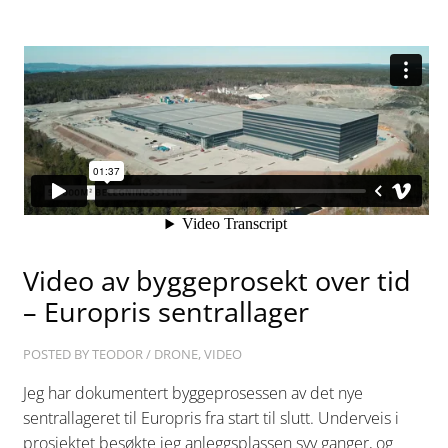
Video av byggeprosekt over tid
– Europris sentrallager
POSTED BY
TEODOR
/
DRONE
,
VIDEO
Jeg har dokumentert byggeprosessen av det nye
sentrallageret til Europris fra start til slutt. Underveis i
prosjektet besøkte jeg anleggsplassen syv ganger, og