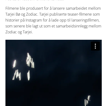
Filmene ble produsert for å lansere samarbeidet mellom
Tarjei Bø og Zodiac. Tarjei publiserte teaser-filmene som
historier på Instagram for å lade opp til lanseringsfilmen,
som senere ble lagt ut som et samarbeidsinnlegg mellom
Zodiac og Tarjei.