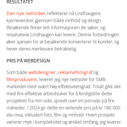
RESULTATET
Den nye nettsiden
reflekterer nå Lindhaugens
kjerneverdier gjennom både innhold og design.
Besøkende finner lett informasjonen de søker, og
resultatene Lindhaugen kan levere. Denne forbedringen
øker sjansen for at besøkende konverterer til kunder, og
hever deres merkevare betraktelig.
PRIS PÅ WEBDESIGN
Som både
webdesigner
,
reklamefotograf
og
filmprodusent
, leverer jeg nye nettsider for SMB-
markedet med svært høy effektivitetsgrad. Totalt gikk det
med fire effektive arbeidsuker for å ferdigstille dette
prosjektet fra min side, spredt over en periode på fire
måneder. I 2024 gir dette en veilende pris på kr 180 000
eks mva, inkludert foto, film og innhold. Hvert prosjekt
varierer mye i kompleksitet og ønsket omfang, jeg leverer