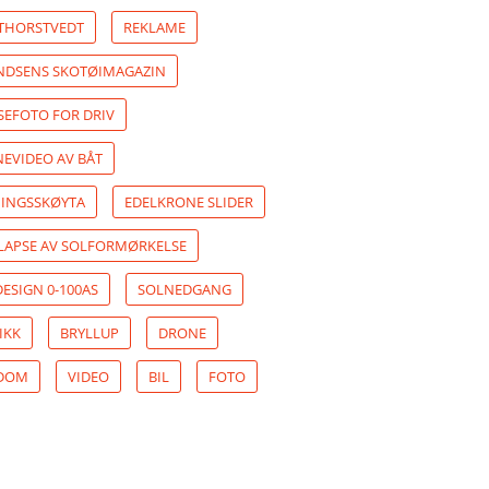
 THORSTVEDT
REKLAME
DSENS SKOTØIMAGAZIN
SEFOTO FOR DRIV
EVIDEO AV BÅT
INGSSKØYTA
EDELKRONE SLIDER
LAPSE AV SOLFORMØRKELSE
ESIGN 0-100AS
SOLNEDGANG
IKK
BRYLLUP
DRONE
NDOM
VIDEO
BIL
FOTO