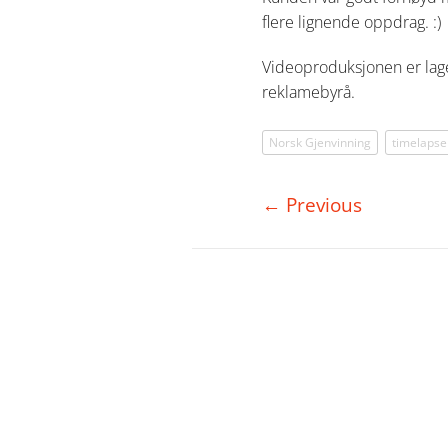
flere lignende oppdrag. :)
Videoproduksjonen er lage
reklamebyrå.
Norsk Gjenvinning
timelapse 
←
Previous