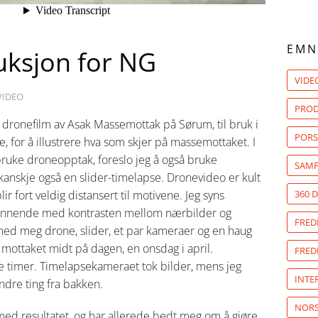
EMN
ksjon for NG
VIDE
VIDEO
PROD
n dronefilm av Asak Massemottak på Sørum, til bruk i
PORS
, for å illustrere hva som skjer på massemottaket. I
bruke droneopptak, foreslo jeg å også bruke
SAMF
kanskje også en slider-timelapse. Dronevideo er kult
r fort veldig distansert til motivene. Jeg syns
360 
pennende med kontrasten mellom nærbilder og
FRED
med meg drone, slider, et par kameraer og en haug
l mottaket midt på dagen, en onsdag i april.
FRED
 timer. Timelapsekameraet tok bilder, mens jeg
INTE
andre ting fra bakken.
NORS
ed resultatet, og har allerede bedt meg om å gjøre