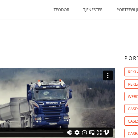
TEODOR
TJENESTER
PORTEFØLJ
POR
REK
REKL
WEBD
CASE
CASE:
CASE