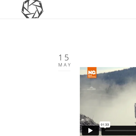
15
MAY