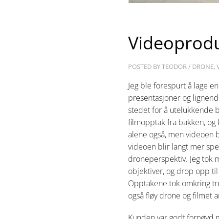
Videoprodu
POSTED BY
TEODOR
/
DRONE
,
Jeg ble forespurt å lage e
presentasjoner og lignende
stedet for å utelukkende 
filmopptak fra bakken, og 
alene også, men videoen bli
videoen blir langt mer s
droneperspektiv. Jeg tok 
objektiver, og drop opp ti
Opptakene tok omkring tre
også fløy drone og filmet 
Kunden var godt fornøyd m