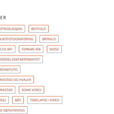
ER
OPRODUKSJON
ØSTFOLD
UKTFOTOGRAFERING
BRYNILD
CHE 991
FERRARI 458
MOSS
ERDSELSDEPARTEMENTET
DRONEFOTO
RIKSTAD OG HVALER
RIKSTAD
SOME VIDEO
RVJU
BÅT
TIMELAPSE I VIDEO
K GJENVINNING